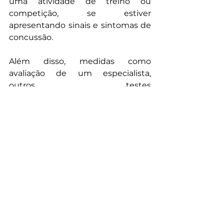
uma atividade de treino ou 
competição, se estiver 
apresentando sinais e sintomas de 
concussão.
Além disso, medidas como 
avaliação de um especialista, 
outros testes 
de 
baseline
 educação dos técnicos 
e treinadores para reconhecimento 
da concussão são recomendadas.
Referência
1)     Neidecker et al. Concussion 
management in combat sports: 
consensus statement from the 
Association of Ringside Physicians. 