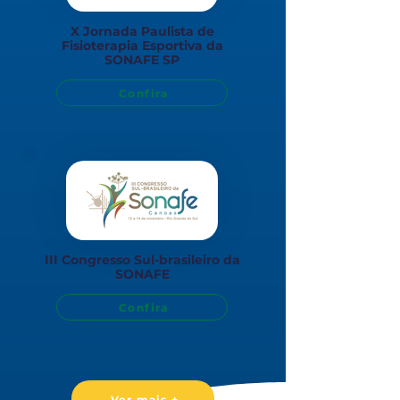
X Jornada Paulista de
Fisioterapia Esportiva da
SONAFE SP
Confira
III Congresso Sul-brasileiro da
SONAFE
Confira
Ver mais +