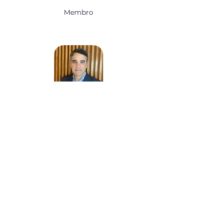
Membro
Jorge Andion Torreão (BA)
Membro
Contatos