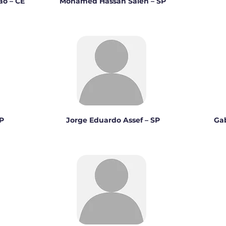
ão – CE
Mohamed Hassan Saleh – SP
P
Jorge Eduardo Assef – SP
Gab